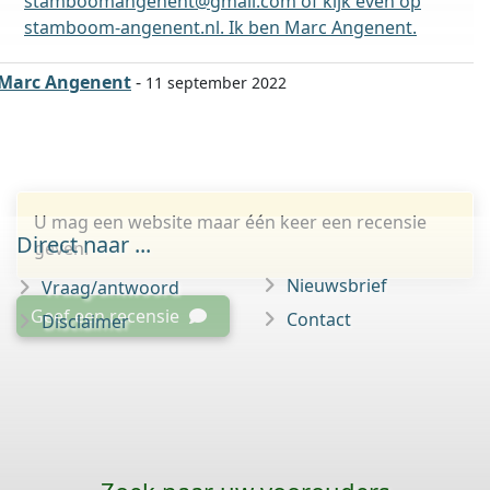
stamboomangenent@gmail.com of kijk even op
stamboom-angenent.nl. Ik ben Marc Angenent.
Marc Angenent
-
11 september 2022
U mag een website maar één keer een recensie
Direct naar ...
geven.
Nieuwsbrief
Vraag/antwoord
Geef een recensie
Contact
Disclaimer