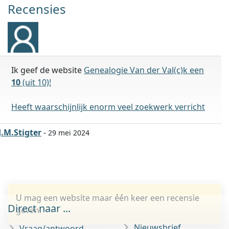
Recensies
Ik geef de website
Genealogie Van der Val(c)k een
10
(uit 10)!
Heeft waarschijnlijk enorm veel zoekwerk verricht
J.M.Stigter
-
29 mei 2024
U mag een website maar één keer een recensie
Direct naar ...
geven.
Nieuwsbrief
Vraag/antwoord