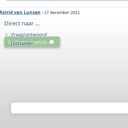
Astrid van Lunsen
-
27 december 2022
Direct naar ...
Vraag/antwoord
Geef een recensie
Disclaimer