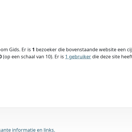
om Gids. Er is
1
bezoeker die bovenstaande website een cijf
0
(op een schaal van
10
).
Er is
1 gebruiker
die deze site hee
nte informatie en links.