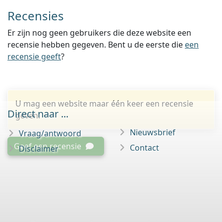
Recensies
Er zijn nog geen gebruikers die deze website een
recensie hebben gegeven. Bent u de eerste die
een
recensie geeft
?
U mag een website maar één keer een recensie
Direct naar ...
geven.
Nieuwsbrief
Vraag/antwoord
Geef een recensie
Contact
Disclaimer