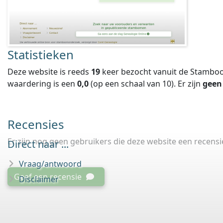
Statistieken
Deze website is reeds
19
keer bezocht vanuit de Stamboo
waardering is een
0,0
(op een schaal van
10
).
Er zijn
geen
Recensies
Er zijn nog geen gebruikers die deze website een recens
Direct naar ...
Vraag/antwoord
Geef een recensie
Disclaimer