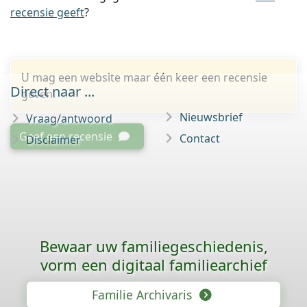
recensie geeft
?
U mag een website maar één keer een recensie
Direct naar ...
geven.
Nieuwsbrief
Vraag/antwoord
Geef een recensie
Contact
Disclaimer
Bewaar uw familie­geschiedenis,
vorm een digitaal familiearchief
Familie Archivaris