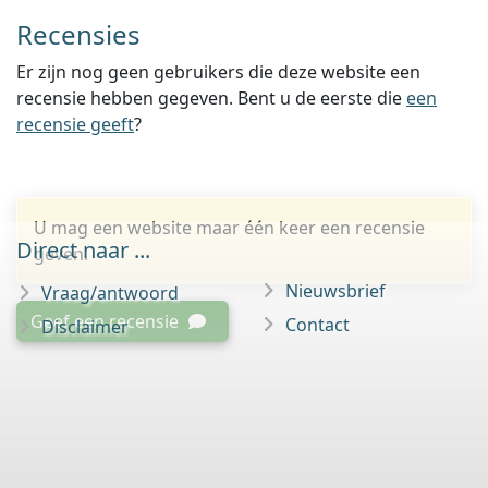
Recensies
Er zijn nog geen gebruikers die deze website een
recensie hebben gegeven. Bent u de eerste die
een
recensie geeft
?
U mag een website maar één keer een recensie
Direct naar ...
geven.
Nieuwsbrief
Vraag/antwoord
Geef een recensie
Contact
Disclaimer