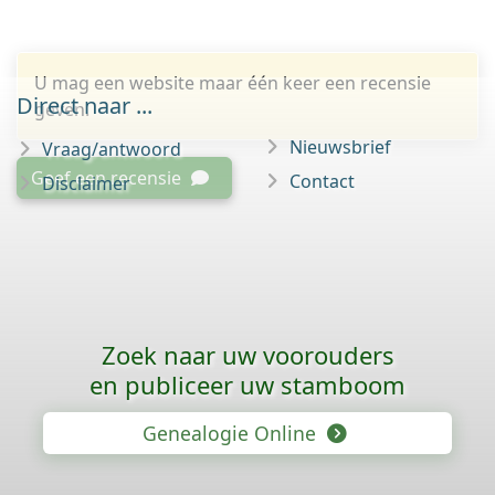
U mag een website maar één keer een recensie
Direct naar ...
geven.
Nieuwsbrief
Vraag/antwoord
Geef een recensie
Contact
Disclaimer
Zoek naar uw voorouders
en publiceer uw stamboom
Genealogie Online