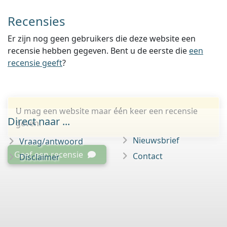
Recensies
Er zijn nog geen gebruikers die deze website een
recensie hebben gegeven. Bent u de eerste die
een
recensie geeft
?
U mag een website maar één keer een recensie
Direct naar ...
geven.
Nieuwsbrief
Vraag/antwoord
Geef een recensie
Contact
Disclaimer