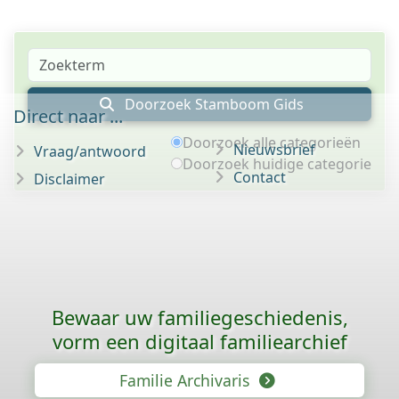
Doorzoek Stamboom Gids
Direct naar ...
Doorzoek alle categorieën
Nieuwsbrief
Vraag/antwoord
Doorzoek huidige categorie
Contact
Disclaimer
Bewaar uw familie­geschiedenis,
vorm een digitaal familiearchief
Familie Archivaris