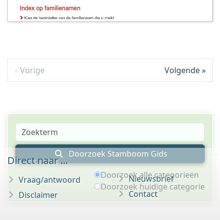
Vorige
Volgende
Doorzoek Stamboom Gids
Direct naar ...
Doorzoek alle categorieën
Nieuwsbrief
Vraag/antwoord
Doorzoek huidige categorie
Contact
Disclaimer