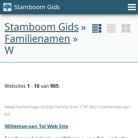
Stamboom Gids
Stamboom Gids
»
Familienamen
»
W
Websites
1
-
10
van
905
:
www.myheritage.nl/site-family-tree-174136211/willemse-van-
tol
Willemse-van Tol Web Site