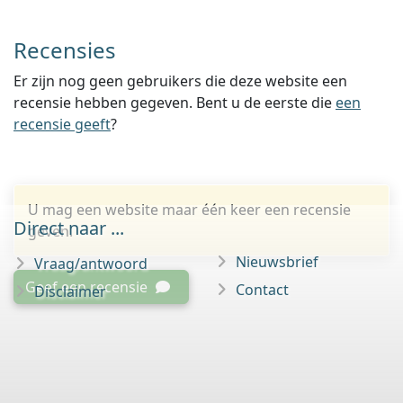
Recensies
Er zijn nog geen gebruikers die deze website een
recensie hebben gegeven. Bent u de eerste die
een
recensie geeft
?
U mag een website maar één keer een recensie
Direct naar ...
geven.
Nieuwsbrief
Vraag/antwoord
Geef een recensie
Contact
Disclaimer