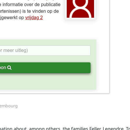
uxembourg
ation about, among others, the families Feller, Legendre, Tr