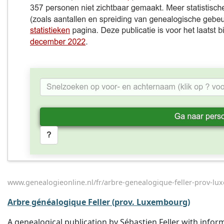
www.genealogieonline.nl/fr/arbre-genealogique-feller-prov-l
Arbre généalogique Feller (prov. Luxembourg)
A genealogical publication by Sébastien Feller with inform