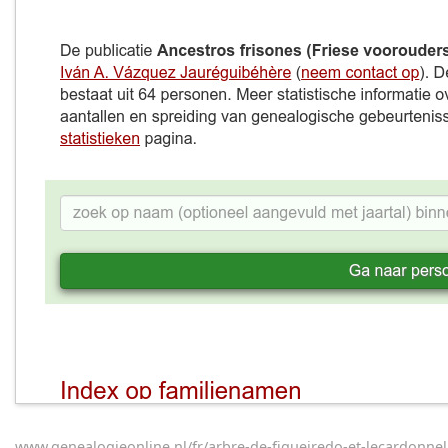
www.genealogieonline.nl/fr/arbre-de-figueiredo-et-lecardonnel