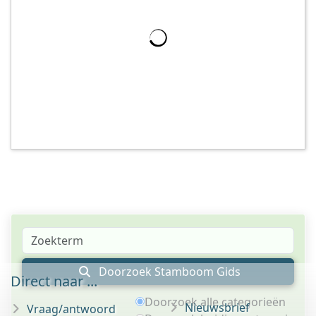
Doorzoek Stamboom Gids
Direct naar ...
Doorzoek alle categorieën
Nieuwsbrief
Vraag/antwoord