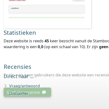
Statistieken
Deze website is reeds
45
keer bezocht vanuit de Stamboo
waardering is een
0,0
(op een schaal van
10
).
Er zijn
geen
Recensies
Er zijn nog geen gebruikers die deze website een recens
Direct naar ...
Vraag/antwoord
Geef een recensie
Disclaimer