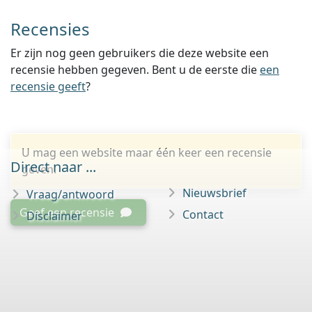
Recensies
Er zijn nog geen gebruikers die deze website een
recensie hebben gegeven. Bent u de eerste die
een
recensie geeft
?
U mag een website maar één keer een recensie
Direct naar ...
geven.
Nieuwsbrief
Vraag/antwoord
Geef een recensie
Contact
Disclaimer