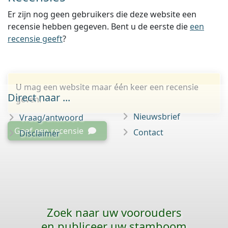
Er zijn nog geen gebruikers die deze website een
recensie hebben gegeven. Bent u de eerste die
een
recensie geeft
?
U mag een website maar één keer een recensie
Direct naar ...
geven.
Nieuwsbrief
Vraag/antwoord
Geef een recensie
Contact
Disclaimer
Zoek naar uw voorouders
en publiceer uw stamboom