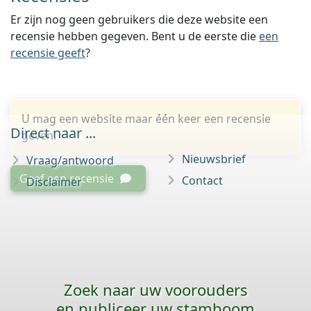
Er zijn nog geen gebruikers die deze website een
recensie hebben gegeven. Bent u de eerste die
een
recensie geeft
?
U mag een website maar één keer een recensie
Direct naar ...
geven.
Nieuwsbrief
Vraag/antwoord
Geef een recensie
Contact
Disclaimer
Zoek naar uw voorouders
en publiceer uw stamboom