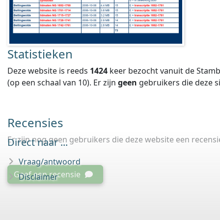
Statistieken
Deze website is reeds
1424
keer bezocht vanuit de Stamb
(op een schaal van
10
).
Er zijn
geen
gebruikers die deze 
Recensies
Er zijn nog geen gebruikers die deze website een recens
Direct naar ...
Vraag/antwoord
Geef een recensie
Disclaimer