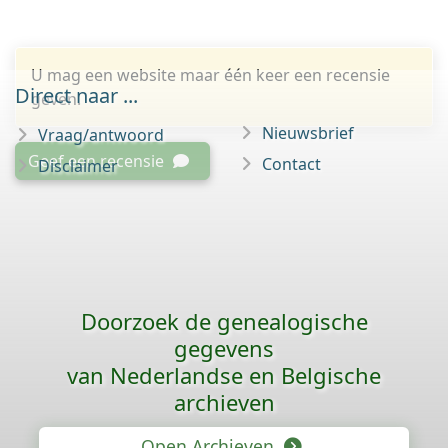
U mag een website maar één keer een recensie
Direct naar ...
geven.
Nieuwsbrief
Vraag/antwoord
Geef een recensie
Contact
Disclaimer
Doorzoek de genealogische
gegevens
van Nederlandse en Belgische
archieven
Open Archieven