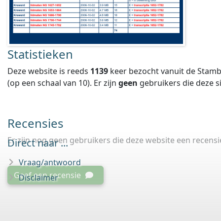
Statistieken
Deze website is reeds
1139
keer bezocht vanuit de Stamb
(op een schaal van
10
).
Er zijn
geen
gebruikers die deze 
Recensies
Er zijn nog geen gebruikers die deze website een recens
Direct naar ...
Vraag/antwoord
Geef een recensie
Disclaimer