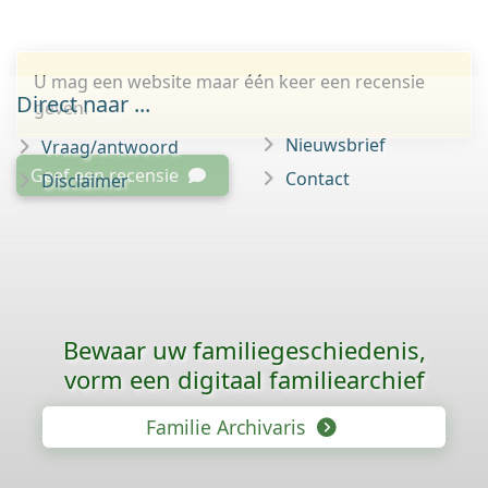
U mag een website maar één keer een recensie
Direct naar ...
geven.
Nieuwsbrief
Vraag/antwoord
Geef een recensie
Contact
Disclaimer
Bewaar uw familie­geschiedenis,
vorm een digitaal familiearchief
Familie Archivaris