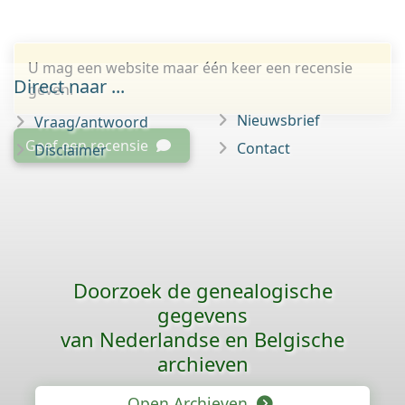
U mag een website maar één keer een recensie
Direct naar ...
geven.
Nieuwsbrief
Vraag/antwoord
Geef een recensie
Contact
Disclaimer
Doorzoek de genealogische
gegevens
van Nederlandse en Belgische
archieven
Open Archieven