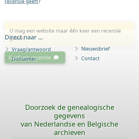
recensie geeft
?
U mag een website maar één keer een recensie
Direct naar ...
geven.
Nieuwsbrief
Vraag/antwoord
Geef een recensie
Contact
Disclaimer
Doorzoek de genealogische
gegevens
van Nederlandse en Belgische
archieven