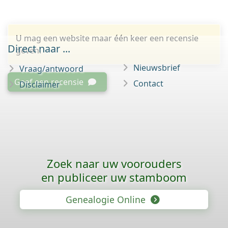
U mag een website maar één keer een recensie
Direct naar ...
geven.
Nieuwsbrief
Vraag/antwoord
Geef een recensie
Contact
Disclaimer
Zoek naar uw voorouders
en publiceer uw stamboom
Genealogie Online