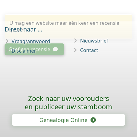
U mag een website maar één keer een recensie
Direct naar ...
geven.
Nieuwsbrief
Vraag/antwoord
Geef een recensie
Contact
Disclaimer
Zoek naar uw voorouders
en publiceer uw stamboom
Genealogie Online