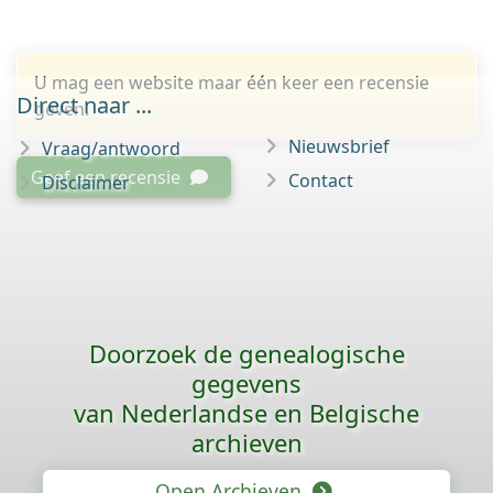
U mag een website maar één keer een recensie
Direct naar ...
geven.
Nieuwsbrief
Vraag/antwoord
Geef een recensie
Contact
Disclaimer
Doorzoek de genealogische
gegevens
van Nederlandse en Belgische
archieven
Open Archieven