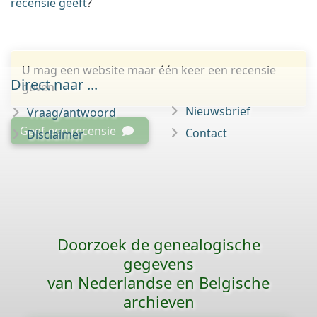
recensie geeft
?
U mag een website maar één keer een recensie
Direct naar ...
geven.
Nieuwsbrief
Vraag/antwoord
Geef een recensie
Contact
Disclaimer
Doorzoek de genealogische
gegevens
van Nederlandse en Belgische
archieven