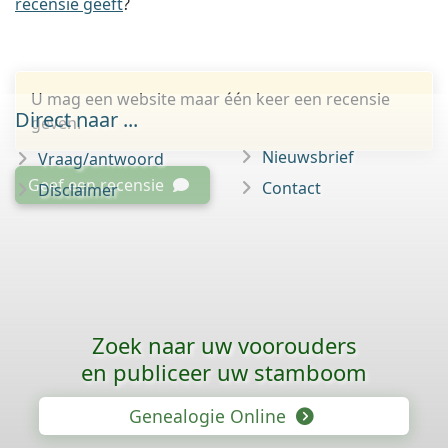
recensie geeft
?
U mag een website maar één keer een recensie
Direct naar ...
geven.
Nieuwsbrief
Vraag/antwoord
Geef een recensie
Contact
Disclaimer
Zoek naar uw voorouders
en publiceer uw stamboom
Genealogie Online