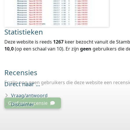
Statistieken
Deze website is reeds
1267
keer bezocht vanuit de Stamb
10,0
(op een schaal van
10
).
Er zijn
geen
gebruikers die 
Recensies
Er zijn nog geen gebruikers die deze website een recens
Direct naar ...
Vraag/antwoord
Geef een recensie
Disclaimer