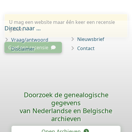
U mag een website maar één keer een recensie
Direct naar ...
geven.
Nieuwsbrief
Vraag/antwoord
Geef een recensie
Contact
Disclaimer
Doorzoek de genealogische
gegevens
van Nederlandse en Belgische
archieven
Open Archieven