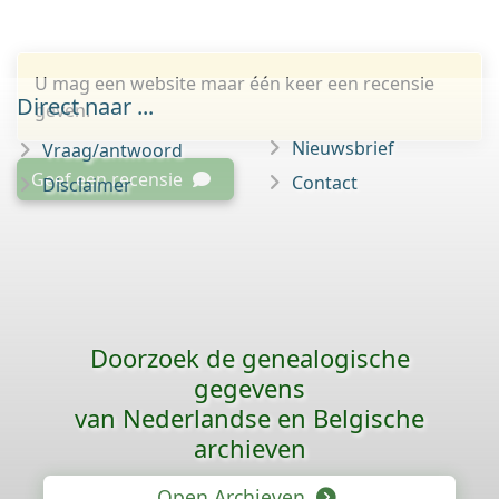
U mag een website maar één keer een recensie
Direct naar ...
geven.
Nieuwsbrief
Vraag/antwoord
Geef een recensie
Contact
Disclaimer
Doorzoek de genealogische
gegevens
van Nederlandse en Belgische
archieven
Open Archieven