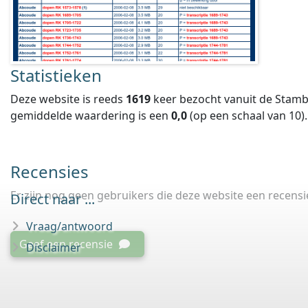
Statistieken
Deze website is reeds
1619
keer bezocht vanuit de Stamb
gemiddelde waardering is een
0,0
(op een schaal van
10
).
Recensies
Er zijn nog geen gebruikers die deze website een recens
Direct naar ...
Vraag/antwoord
Geef een recensie
Disclaimer