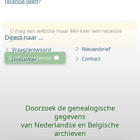
recensie geeft
?
U mag een website maar één keer een recensie
Direct naar ...
geven.
Nieuwsbrief
Vraag/antwoord
Geef een recensie
Contact
Disclaimer
Doorzoek de genealogische
gegevens
van Nederlandse en Belgische
archieven