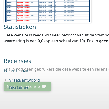
Statistieken
Deze website is reeds
947
keer bezocht vanuit de Stambo
waardering is een
0,0
(op een schaal van
10
).
Er zijn
geen
Recensies
Er zijn nog geen gebruikers die deze website een recens
Direct naar ...
Vraag/antwoord
Geef een recensie
Disclaimer