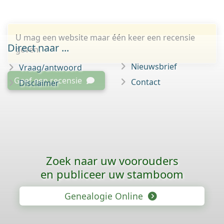
U mag een website maar één keer een recensie
Direct naar ...
geven.
Nieuwsbrief
Vraag/antwoord
Geef een recensie
Contact
Disclaimer
Zoek naar uw voorouders
en publiceer uw stamboom
Genealogie Online