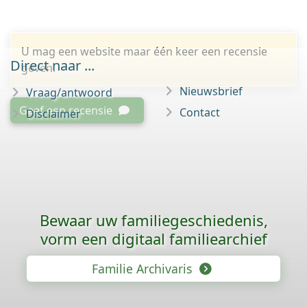
U mag een website maar één keer een recensie
Direct naar ...
geven.
Nieuwsbrief
Vraag/antwoord
Geef een recensie
Contact
Disclaimer
Bewaar uw familie­geschiedenis,
vorm een digitaal familiearchief
Familie Archivaris