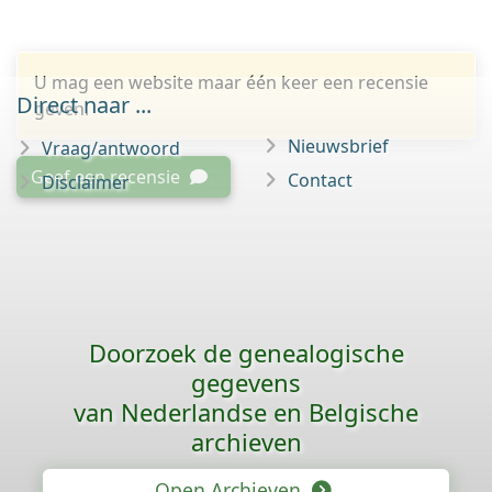
U mag een website maar één keer een recensie
Direct naar ...
geven.
Nieuwsbrief
Vraag/antwoord
Geef een recensie
Contact
Disclaimer
Doorzoek de genealogische
gegevens
van Nederlandse en Belgische
archieven
Open Archieven