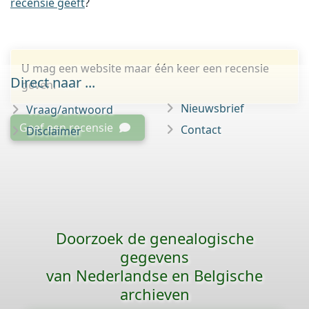
recensie geeft
?
U mag een website maar één keer een recensie
Direct naar ...
geven.
Nieuwsbrief
Vraag/antwoord
Geef een recensie
Contact
Disclaimer
Doorzoek de genealogische
gegevens
van Nederlandse en Belgische
archieven