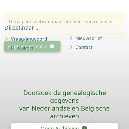
U mag een website maar één keer een recensie
Direct naar ...
geven.
Nieuwsbrief
Vraag/antwoord
Geef een recensie
Contact
Disclaimer
Doorzoek de genealogische
gegevens
van Nederlandse en Belgische
archieven
Open Archieven