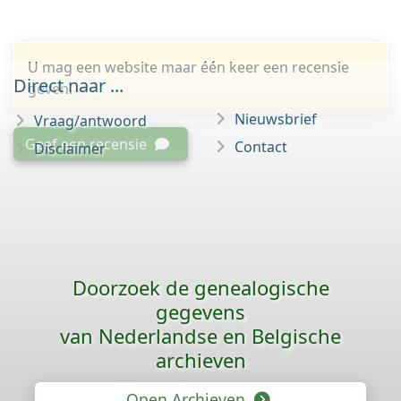
U mag een website maar één keer een recensie
Direct naar ...
geven.
Nieuwsbrief
Vraag/antwoord
Geef een recensie
Contact
Disclaimer
Doorzoek de genealogische
gegevens
van Nederlandse en Belgische
archieven
Open Archieven