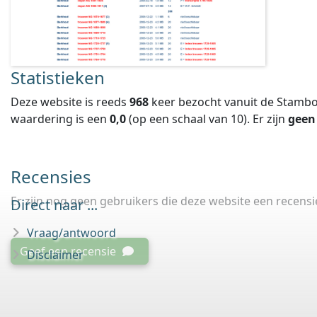
Statistieken
Deze website is reeds
968
keer bezocht vanuit de Stambo
waardering is een
0,0
(op een schaal van
10
).
Er zijn
geen
Recensies
Er zijn nog geen gebruikers die deze website een recens
Direct naar ...
Vraag/antwoord
Geef een recensie
Disclaimer