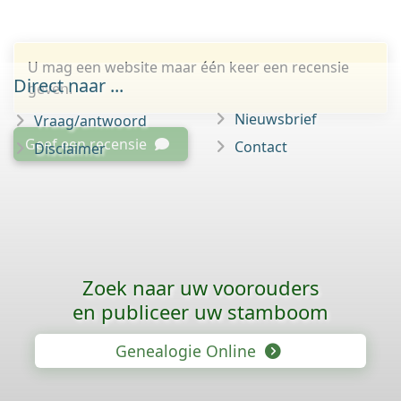
U mag een website maar één keer een recensie
Direct naar ...
geven.
Nieuwsbrief
Vraag/antwoord
Geef een recensie
Contact
Disclaimer
Zoek naar uw voorouders
en publiceer uw stamboom
Genealogie Online