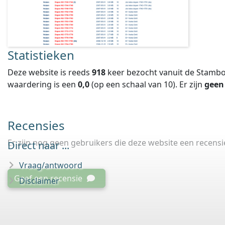
Statistieken
Deze website is reeds
918
keer bezocht vanuit de Stambo
waardering is een
0,0
(op een schaal van
10
).
Er zijn
geen
Recensies
Er zijn nog geen gebruikers die deze website een recens
Direct naar ...
Vraag/antwoord
Geef een recensie
Disclaimer