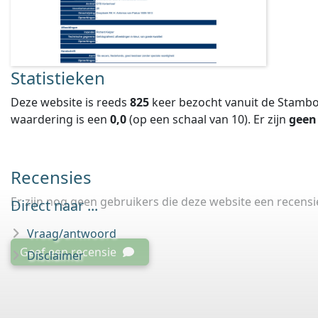
Statistieken
Deze website is reeds
825
keer bezocht vanuit de Stambo
waardering is een
0,0
(op een schaal van
10
).
Er zijn
geen
Recensies
Er zijn nog geen gebruikers die deze website een recens
Direct naar ...
Vraag/antwoord
Geef een recensie
Disclaimer