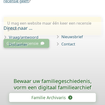
recensie geeft
?
U mag een website maar één keer een recensie
Direct naar ...
geven.
Nieuwsbrief
Vraag/antwoord
Geef een recensie
Contact
Disclaimer
Bewaar uw familie­geschiedenis,
vorm een digitaal familiearchief
Familie Archivaris