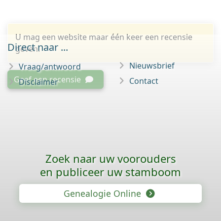
U mag een website maar één keer een recensie
Direct naar ...
geven.
Nieuwsbrief
Vraag/antwoord
Geef een recensie
Contact
Disclaimer
Zoek naar uw voorouders
en publiceer uw stamboom
Genealogie Online