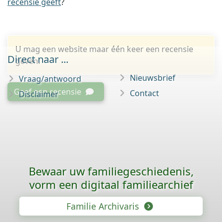
recensie geeft
?
U mag een website maar één keer een recensie
Direct naar ...
geven.
Nieuwsbrief
Vraag/antwoord
Geef een recensie
Contact
Disclaimer
Bewaar uw familie­geschiedenis,
vorm een digitaal familiearchief
Familie Archivaris