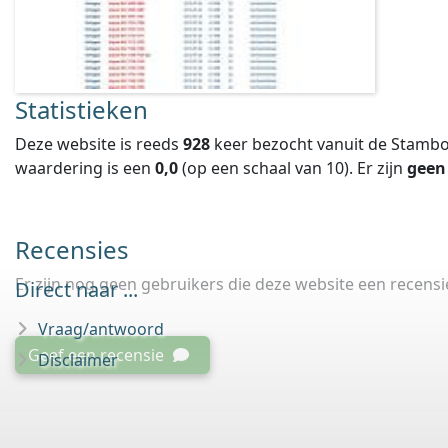
Statistieken
Deze website is reeds
928
keer bezocht vanuit de Stambo
waardering is een
0,0
(op een schaal van
10
).
Er zijn
geen
Recensies
Er zijn nog geen gebruikers die deze website een recens
Direct naar ...
Vraag/antwoord
Geef een recensie
Disclaimer