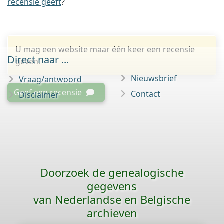
recensie geeft
?
U mag een website maar één keer een recensie
Direct naar ...
geven.
Nieuwsbrief
Vraag/antwoord
Geef een recensie
Contact
Disclaimer
Doorzoek de genealogische
gegevens
van Nederlandse en Belgische
archieven